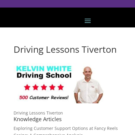
Driving Lessons Tiverton
Driving Lessons Tiverton
Knowledge Articles
Exploring Customer Support Options at Fancy Reels