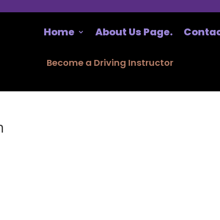
Home
About Us Page.
Contac
Become a Driving Instructor
n