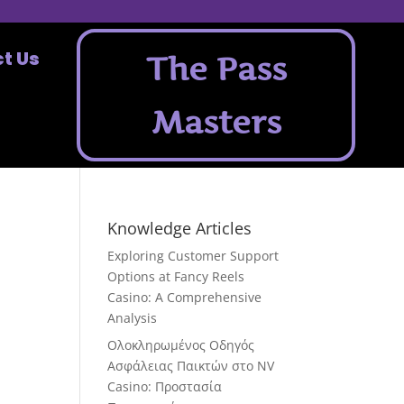
t Us
The Pass
Masters
Knowledge Articles
Exploring Customer Support
Options at Fancy Reels
Casino: A Comprehensive
Analysis
Ολοκληρωμένος Οδηγός
Ασφάλειας Παικτών στο NV
Casino: Προστασία