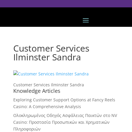
Customer Services
Ilminster Sandra
Customer Services Ilminster Sandra
Knowledge Articles
Exploring Customer Support Options at Fancy Reels
Casino: A Comprehensive Analysis
Ολοκληρωμένος Οδηγός Ασφάλειας Παικτών στο NV
Casino: Προστασία Προσωπικών και Χρηματικών
Πληροφοριών