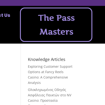
t Us
The Pass
Masters
Knowledge Articles
Exploring Customer Support
Options at Fancy Reels
Casino: A Comprehensive
Analysis
Ολοκληρωμένος Οδηγός
Ασφάλειας Παικτών στο NV
Casino: Προστασία