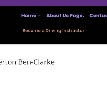
Home
About Us Page.
Contac
Become a Driving Instructor
erton Ben-Clarke