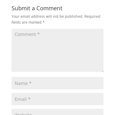
Submit a Comment
Your email address will not be published.
Required
fields are marked
*