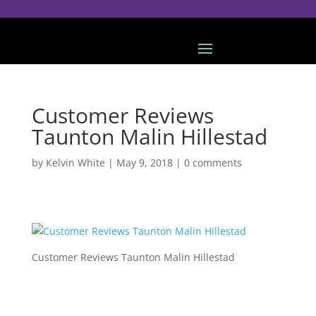
Customer Reviews
Taunton Malin Hillestad
by
Kelvin White
|
May 9, 2018
|
0 comments
Customer Reviews Taunton Malin Hillestad