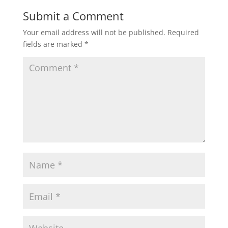
Submit a Comment
Your email address will not be published.
Required
fields are marked
*