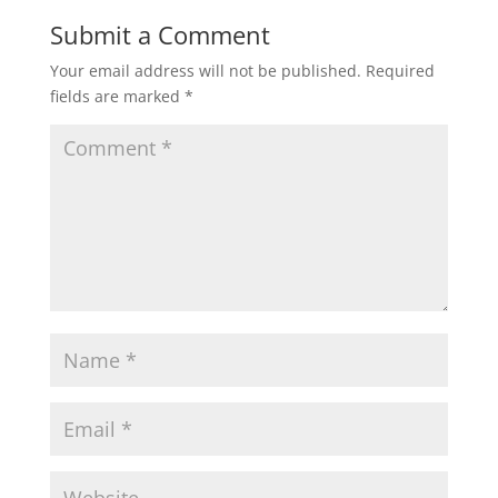
Submit a Comment
Your email address will not be published.
Required
fields are marked
*