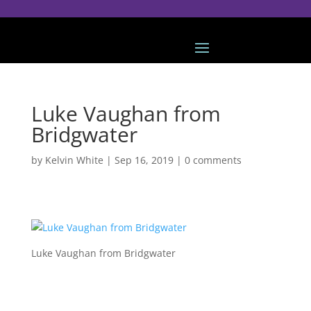
Luke Vaughan from
Bridgwater
by
Kelvin White
|
Sep 16, 2019
|
0 comments
Luke Vaughan from Bridgwater